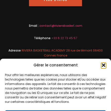
Email :
contact@rivierabasket.com
Téléphone
+33 6 22 73 45 57
Adresse
RIVIERA BASKETBALL ACADEMY 28 rue de Mimont 06400
Cannes France
Gérer le consentement
Pour offrir les meilleures expériences, nous utilisons des
technologies telles que les cookies pour stocker et/ou accéder aux
informations des appareils. Le fait de consentir à ces technologies
nous permettra de traiter des données telles que le comportement
de navigation ou les ID uniques sur ce site. Le fait de ne pas
consentir ou de retirer son consentement peut avoir un effet négatif
sur certaines caractéristiques et fonctions.